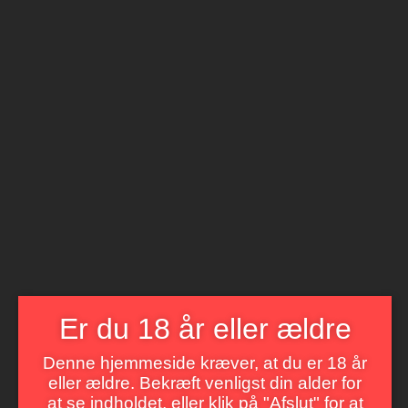
Åbnings tider
Mandag til Søndag 8 til 22
BetterWine
LIVET ER FOR KORT TIL DÅRLIG VIN
Menu
Er du 18 år eller ældre
Denne hjemmeside kræver, at du er 18 år
Vinsmagning
eller ældre. Bekræft venligst din alder for
at se indholdet, eller klik på "Afslut" for at