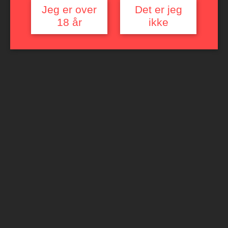
Jeg er over
Det er jeg
Læs mere
18 år
ikke
Vinsmagning