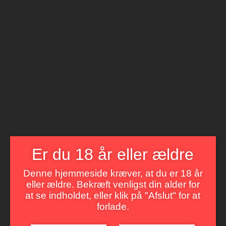
Åbnings tider
Mandag til Søndag 8 til 22
BetterWine
LIVET ER FOR KORT TIL DÅRLIG VIN
Menu
Er du 18 år eller ældre
Denne hjemmeside kræver, at du er 18 år
Tag: vinsmagning
eller ældre. Bekræft venligst din alder for
at se indholdet, eller klik på "Afslut" for at
forlade.
Vinsmagning
Kære alle, Så er det tid til at smage på lidt vin og gode tilbud: