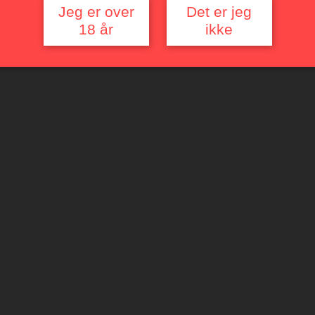
Jeg er over
Det er jeg
18 år
ikke
 Pinot Noir
Le Grand Noir Pinot Noir
ris
Ring for pris