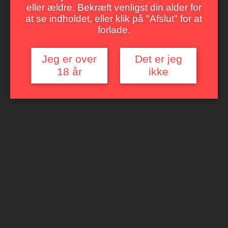
eller ældre. Bekræft venligst din alder for
at se indholdet, eller klik på "Afslut" for at
forlade.
Jeg er over
Det er jeg
18 år
ikke
GLUTTONY ZINFANDEL
Gluttony kan bedst oversættes med ”grådighed” eller ”frådseri”,
og der er i sandhed fråset med alt i denne kraftkarl af en