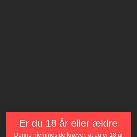
Åbnings tider
Mandag til Søndag 8 til 22
BetterWine
LIVET ER FOR KORT TIL DÅRLIG VIN
Menu
Er du 18 år eller ældre
Denne hjemmeside kræver, at du er 18 år