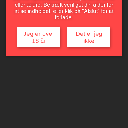
eller ældre. Bekræft venligst din alder for
at se indholdet, eller klik på "Afslut" for at
forlade.
Jeg er over
Det er jeg
18 år
ikke
MONTE CASALE VALPOLICELLA
CLASSICO RIPASSO
Super til rødt kød, det italienske køkken, vildt og oste