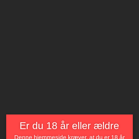
Åbnings tider
Mandag til Søndag 8 til 22
BetterWine
LIVET ER FOR KORT TIL DÅRLIG VIN
Menu
Er du 18 år eller ældre
Denne hjemmeside kræver, at du er 18 år