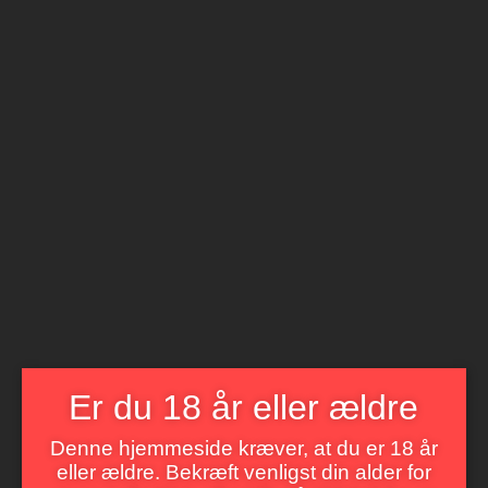
Åbnings tider
Mandag til Søndag 8 til 22
BetterWine
LIVET ER FOR KORT TIL DÅRLIG VIN
Menu
Er du 18 år eller ældre
Denne hjemmeside kræver, at du er 18 år
eller ældre. Bekræft venligst din alder for