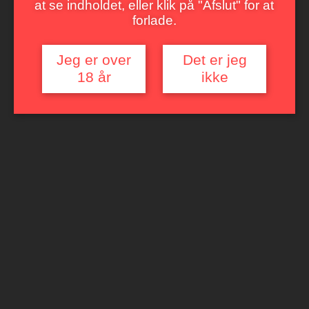
at se indholdet, eller klik på "Afslut" for at
forlade.
Jeg er over
Det er jeg
18 år
ikke
NIGHTFALL CHARDONNAY ELITE
Frisk, let cremet og fyldig. Let krydret smag af fersken, mango,
ananas, samt et stænk af lakrids. Fadlagret.